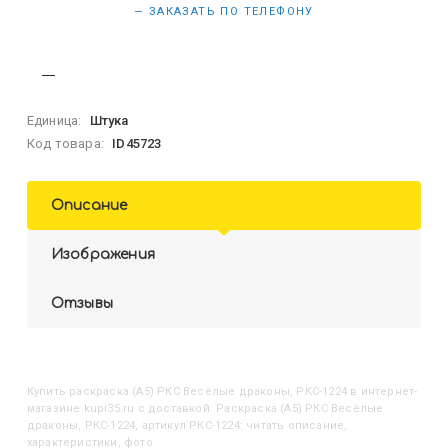
— ЗАКАЗАТЬ ПО ТЕЛЕФОНУ
Единица:
Штука
Код товара:
ID45723
Описание
Изображения
Отзывы
Купить
Раскраска (А5) РКС Весёлые драконы, РКС-1224
в интернет-
магазине kupi35.ru с доставкой. Раскраска (А5) РКС Весёлые
драконы, РКС-1224, артикул РКС-1224: читать описание,
характеристики, фото