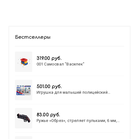
Бестселлеры
319.00 руб.
001 Самосвал "Василек"
501.00 руб.
Игрушка для малышей полицейский
патруль №777-49 на батарейках/звук,свет/
коробка/20,8*15,5*17,3
83.00 руб.
Ружье «Обрез», стреляет пульками, 6 мм,
МИКС