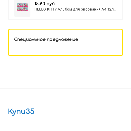
15.90 руб.
HELLO KITTY Альбом для рисования А4 12л.
HELLO KITTY-8 (12-3777) лён,
целл.картон,офсет, скрепка
Специальное предложение
Купи35