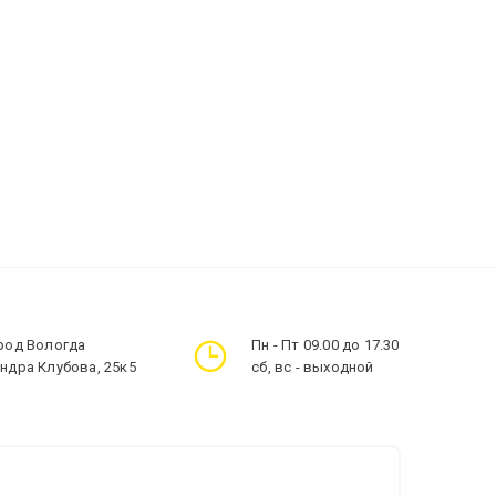
ород Вологда
Пн - Пт 09.00 до 17.30
андра Клубова, 25к5
сб, вс - выходной