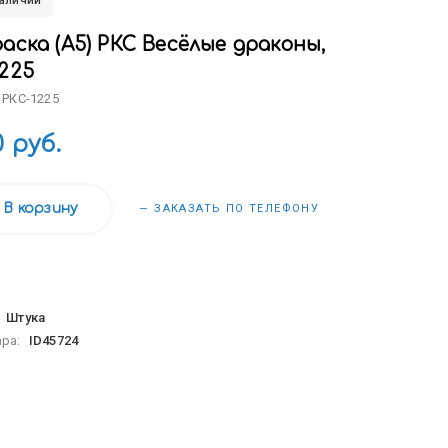
наличии
аска (А5) РКС Весёлые драконы,
1225
 РКС-1225
0 руб.
В корзину
— ЗАКАЗАТЬ ПО ТЕЛЕФОНУ
:
Штука
ара:
ID45724