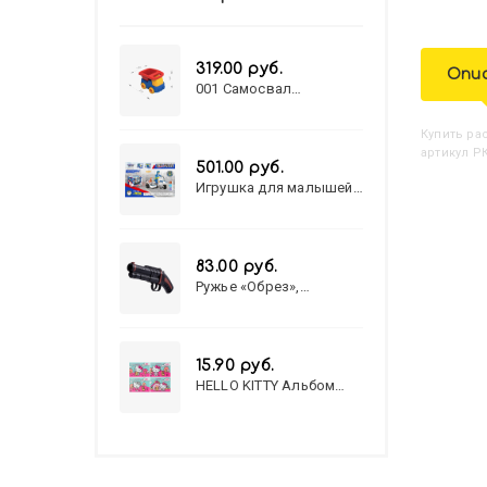
319.00 руб.
Опи
001 Самосвал
"Василек"
Купить
Р
артикул РК
501.00 руб.
Игрушка для малышей
полицейский патруль
№777-49 на батарейках/
звук,свет/
коробка/20,8*15,5*17,3
83.00 руб.
Ружье «Обрез»,
стреляет пульками, 6
мм, МИКС
15.90 руб.
HELLO KITTY Альбом
для рисования А4 12л.
HELLO KITTY-8 (12-3777)
лён, целл.картон,офсет,
скрепка