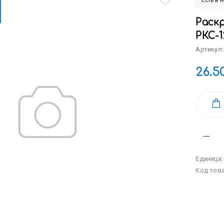
Есть в 
Раскр
РКС-
Артикул:
26.5
Единица
Код тов