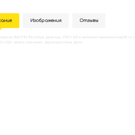
сание
Изображения
Отзывы
аскраска (А5) РКС Весёлые драконы, РКС-1225
в интернет-магазине kupi35.ru 
С-1225: читать описание, характеристики, фото