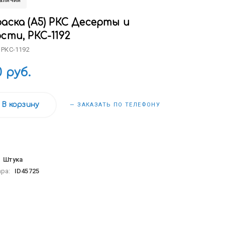
наличии
аска (А5) РКС Десерты и
сти, РКС-1192
 РКС-1192
0 руб.
В корзину
— ЗАКАЗАТЬ ПО ТЕЛЕФОНУ
:
Штука
ара:
ID45725