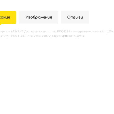
сание
Изображения
Отзывы
аскраска (А5) РКС Десерты и сладости, РКС-1192
в интернет-магазине kupi35.r
артикул РКС-1192: читать описание, характеристики, фото