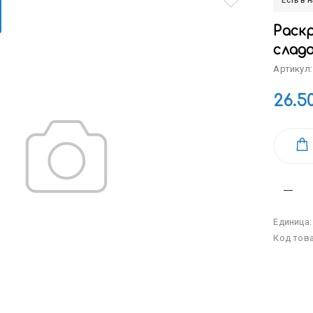
Есть в 
Раскр
сладо
Артикул:
26.5
Единица
Код тов