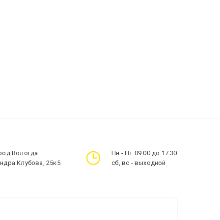
ород Вологда
Пн - Пт 09.00 до 17.30
андра Клубова, 25к5
сб, вс - выходной