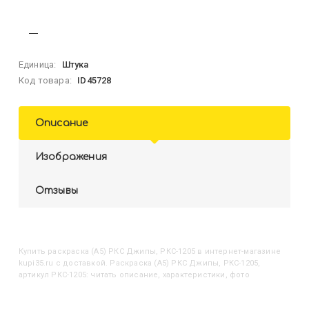
Единица:
Штука
Код товара:
ID45728
Описание
Изображения
Отзывы
Купить
Раскраска (А5) РКС Джипы, РКС-1205
в интернет-магазине
kupi35.ru с доставкой. Раскраска (А5) РКС Джипы, РКС-1205,
артикул РКС-1205: читать описание, характеристики, фото