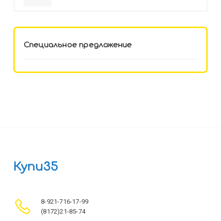
HELLO KITTY-8 (12-3777) лён,
целл.картон,офсет, скрепка
Специальное предложение
Купи35
8-921-716-17-99
(8172)21-85-74