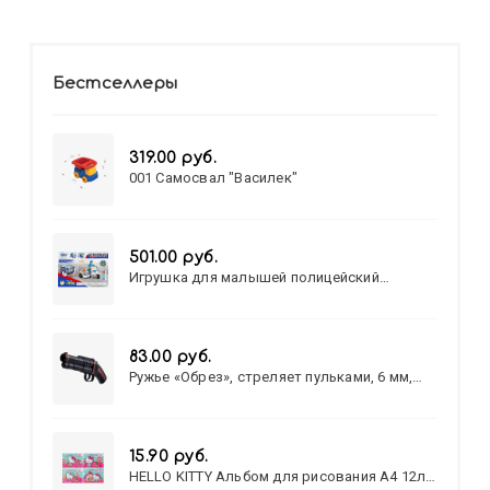
Бестселлеры
319.00 руб.
001 Самосвал "Василек"
501.00 руб.
Игрушка для малышей полицейский
патруль №777-49 на батарейках/звук,свет/
коробка/20,8*15,5*17,3
83.00 руб.
Ружье «Обрез», стреляет пульками, 6 мм,
МИКС
15.90 руб.
HELLO KITTY Альбом для рисования А4 12л.