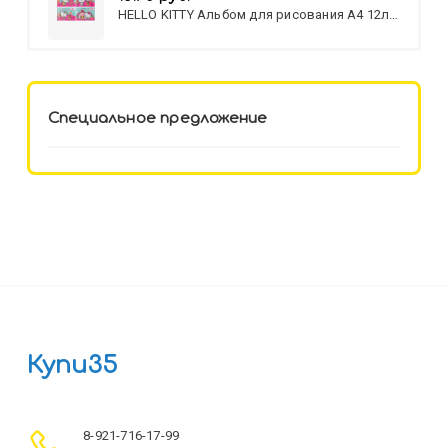
HELLO KITTY Альбом для рисования А4 12л.
HELLO KITTY-8 (12-3777) лён,
целл.картон,офсет, скрепка
Специальное предложение
Купи35
8-921-716-17-99