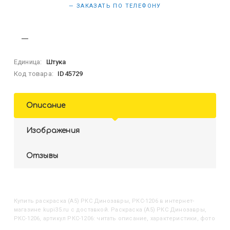
— ЗАКАЗАТЬ ПО ТЕЛЕФОНУ
Единица:
Штука
Код товара:
ID45729
Описание
Изображения
Отзывы
Купить
Раскраска (А5) РКС Динозавры, РКС-1206
в интернет-
магазине kupi35.ru с доставкой. Раскраска (А5) РКС Динозавры,
РКС-1206, артикул РКС-1206: читать описание, характеристики, фото