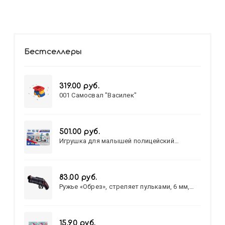
Бестселлеры
319.00 руб.
001 Самосвал "Василек"
501.00 руб.
Игрушка для малышей полицейский
патруль №777-49 на батарейках/звук,свет/
коробка/20,8*15,5*17,3
83.00 руб.
Ружье «Обрез», стреляет пульками, 6 мм,
МИКС
15.90 руб.