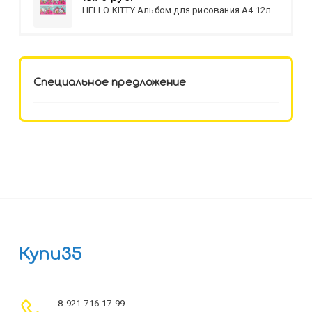
HELLO KITTY Альбом для рисования А4 12л.
HELLO KITTY-8 (12-3777) лён,
целл.картон,офсет, скрепка
Специальное предложение
Купи35
8-921-716-17-99