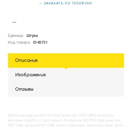
— ЗАКАЗАТЬ ПО ТЕЛЕФОНУ
Единица:
Штука
Код товара:
ID45731
Описание
Изображения
Отзывы
Купить
Раскраска (А5) РКС Для девочек, РКС-1208
в интернет-
магазине kupi35.ru с доставкой. Раскраска (А5) РКС Для девочек,
РКС-1208, артикул РКС-1208: читать описание, характеристики, фото