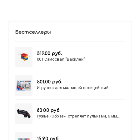
Бестселлеры
319.00 руб.
001 Самосвал "Василек"
501.00 руб.
Игрушка для малышей полицейский
патруль №777-49 на батарейках/звук,свет/
коробка/20,8*15,5*17,3
83.00 руб.
Ружье «Обрез», стреляет пульками, 6 мм,
МИКС
15.90 руб.