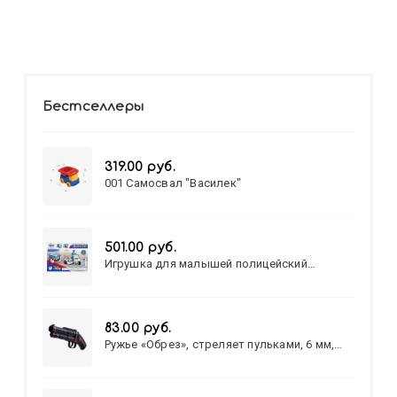
Бестселлеры
319.00 руб.
001 Самосвал "Василек"
501.00 руб.
Игрушка для малышей полицейский
патруль №777-49 на батарейках/звук,свет/
коробка/20,8*15,5*17,3
83.00 руб.
Ружье «Обрез», стреляет пульками, 6 мм,
МИКС