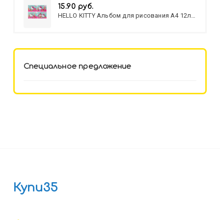
15.90 руб.
HELLO KITTY Альбом для рисования А4 12л.
HELLO KITTY-8 (12-3777) лён,
целл.картон,офсет, скрепка
Специальное предложение
Купи35