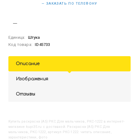
— ЗАКАЗАТЬ ПО ТЕЛЕФОНУ
Единица:
Штука
Код товара:
ID45733
Описание
Изображения
Отзывы
Купить
Раскраска (А5) РКС Для мальчиков, РКС-1222
в интернет-
магазине kupi35.ru с доставкой. Раскраска (А5) РКС Для
мальчиков, РКС-1222, артикул РКС-1222: читать описание,
характеристики, фото