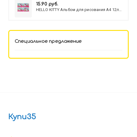
15.90 руб.
HELLO KITTY Альбом для рисования А4 12л.
HELLO KITTY-8 (12-3777) лён,
целл.картон,офсет, скрепка
Специальное предложение
Купи35