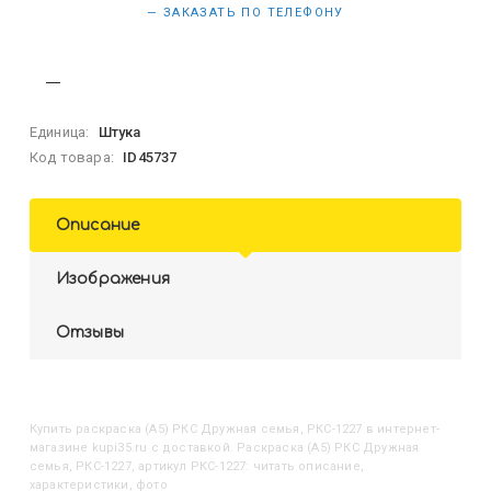
— ЗАКАЗАТЬ ПО ТЕЛЕФОНУ
Единица:
Штука
Код товара:
ID45737
Описание
Изображения
Отзывы
Купить
Раскраска (А5) РКС Дружная семья, РКС-1227
в интернет-
магазине kupi35.ru с доставкой. Раскраска (А5) РКС Дружная
семья, РКС-1227, артикул РКС-1227: читать описание,
характеристики, фото