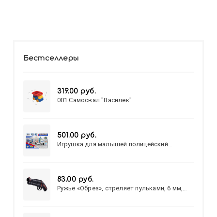
Бестселлеры
319.00 руб.
001 Самосвал "Василек"
501.00 руб.
Игрушка для малышей полицейский
патруль №777-49 на батарейках/звук,свет/
коробка/20,8*15,5*17,3
83.00 руб.
Ружье «Обрез», стреляет пульками, 6 мм,
МИКС