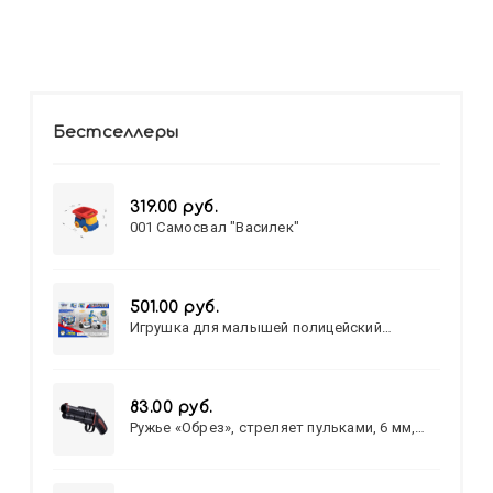
Бестселлеры
319.00 руб.
001 Самосвал "Василек"
501.00 руб.
Игрушка для малышей полицейский
патруль №777-49 на батарейках/звук,свет/
коробка/20,8*15,5*17,3
83.00 руб.
Ружье «Обрез», стреляет пульками, 6 мм,
МИКС