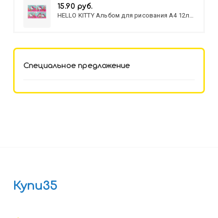
15.90 руб.
HELLO KITTY Альбом для рисования А4 12л.
HELLO KITTY-8 (12-3777) лён,
целл.картон,офсет, скрепка
Специальное предложение
Купи35