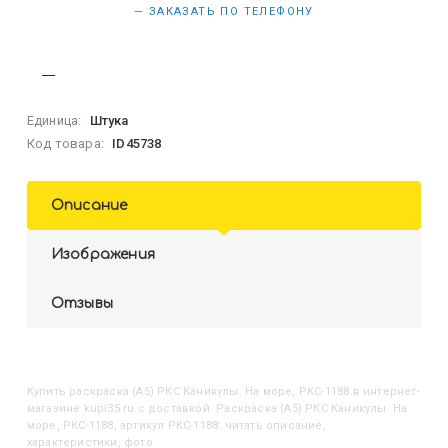
— ЗАКАЗАТЬ ПО ТЕЛЕФОНУ
Единица:
Штука
Код товара:
ID45738
Описание
Изображения
Отзывы
Купить
Раскраска (А5) РКС Каникулы. На море, РКС-1188
в интернет-
магазине kupi35.ru с доставкой. Раскраска (А5) РКС Каникулы. На
море, РКС-1188, артикул РКС-1188: читать описание,
характеристики, фото