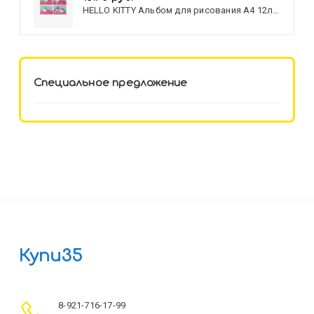
HELLO KITTY Альбом для рисования А4 12л.
HELLO KITTY-8 (12-3777) лён,
целл.картон,офсет, скрепка
Специальное предложение
Купи35
8-921-716-17-99