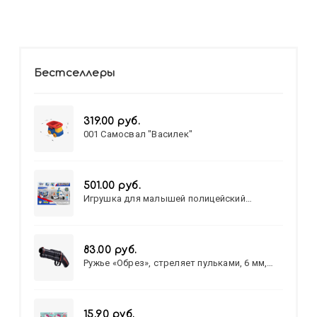
Бестселлеры
319.00 руб.
001 Самосвал "Василек"
501.00 руб.
Игрушка для малышей полицейский
патруль №777-49 на батарейках/звук,свет/
коробка/20,8*15,5*17,3
83.00 руб.
Ружье «Обрез», стреляет пульками, 6 мм,
МИКС
15.90 руб.