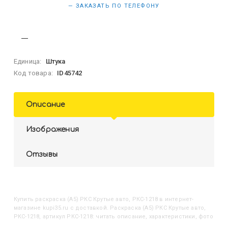
— ЗАКАЗАТЬ ПО ТЕЛЕФОНУ
Единица:
Штука
Код товара:
ID45742
Описание
Изображения
Отзывы
Купить
Раскраска (А5) РКС Крутые авто, РКС-1218
в интернет-
магазине kupi35.ru с доставкой. Раскраска (А5) РКС Крутые авто,
РКС-1218, артикул РКС-1218: читать описание, характеристики, фото