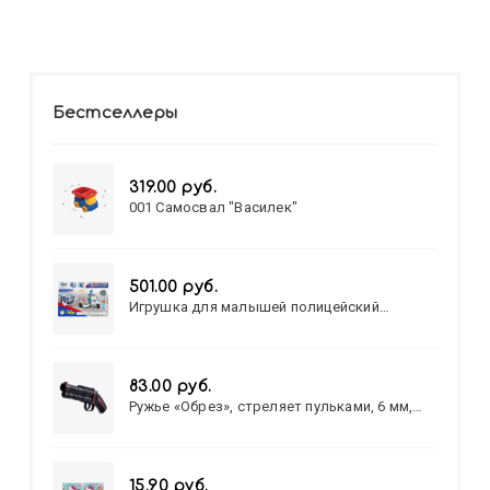
Бестселлеры
319.00 руб.
001 Самосвал "Василек"
501.00 руб.
Игрушка для малышей полицейский
патруль №777-49 на батарейках/звук,свет/
коробка/20,8*15,5*17,3
83.00 руб.
Ружье «Обрез», стреляет пульками, 6 мм,
МИКС
15.90 руб.