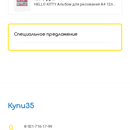
HELLO KITTY Альбом для рисования А4 12л.
HELLO KITTY-8 (12-3777) лён,
целл.картон,офсет, скрепка
Специальное предложение
Купи35
8-921-716-17-99