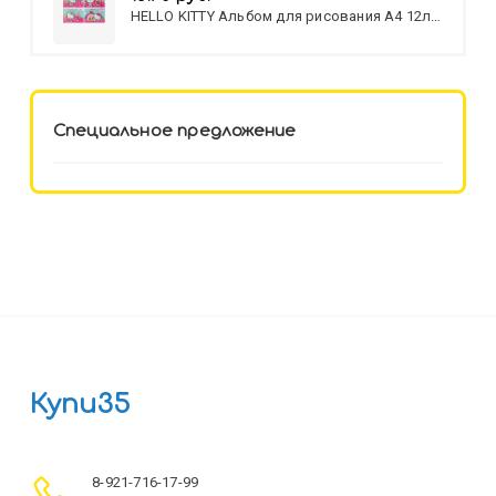
HELLO KITTY Альбом для рисования А4 12л.
HELLO KITTY-8 (12-3777) лён,
целл.картон,офсет, скрепка
Специальное предложение
Купи35
8-921-716-17-99