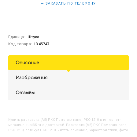
— ЗАКАЗАТЬ ПО ТЕЛЕФОНУ
Единица:
Штука
Код товара:
ID45747
Описание
Изображения
Отзывы
Купить
Раскраска (А5) РКС Помогаю папе, РКС-1210
в интернет-
магазине kupi35.ru с доставкой. Раскраска (А5) РКС Помогаю папе,
РКС-1210, артикул РКС-1210: читать описание, характеристики, фото