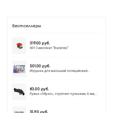
Бестселлеры
319.00 руб.
001 Самосвал "Василек"
501.00 руб.
Игрушка для малышей полицейский
патруль №777-49 на батарейках/звук,свет/
коробка/20,8*15,5*17,3
83.00 руб.
Ружье «Обрез», стреляет пульками, 6 мм,
МИКС
15.90 руб.