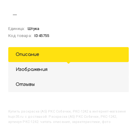
Единица:
Штука
Код товара:
ID45755
Описание
Изображения
Отзывы
Купить
Раскраска (А5) РКС Собачки, РКС-1242
в интернет-магазине
kupi35.ru с доставкой. Раскраска (А5) РКС Собачки, РКС-1242,
артикул РКС-1242: читать описание, характеристики, фото