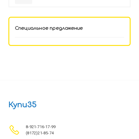
HELLO KITTY-8 (12-3777) лён,
целл.картон,офсет, скрепка
Специальное предложение
Купи35
8-921-716-17-99
(8172)21-85-74