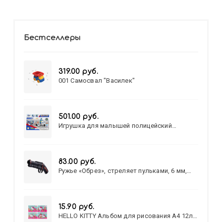
Бестселлеры
319.00 руб.
001 Самосвал "Василек"
501.00 руб.
Игрушка для малышей полицейский
патруль №777-49 на батарейках/звук,свет/
коробка/20,8*15,5*17,3
83.00 руб.
Ружье «Обрез», стреляет пульками, 6 мм,
МИКС
15.90 руб.
HELLO KITTY Альбом для рисования А4 12л.