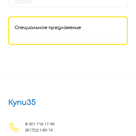
HELLO KITTY-8 (12-3777) лён,
целл.картон,офсет, скрепка
Специальное предложение
Купи35
8-921-716-17-99
(8172)21-85-74