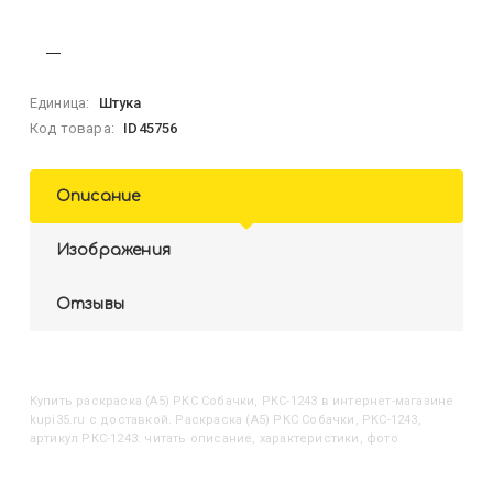
Единица:
Штука
Код товара:
ID45756
Описание
Изображения
Отзывы
Купить
Раскраска (А5) РКС Собачки, РКС-1243
в интернет-магазине
kupi35.ru с доставкой. Раскраска (А5) РКС Собачки, РКС-1243,
артикул РКС-1243: читать описание, характеристики, фото