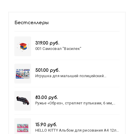
Бестселлеры
319.00 руб.
001 Самосвал "Василек"
501.00 руб.
Игрушка для малышей полицейский
патруль №777-49 на батарейках/звук,свет/
коробка/20,8*15,5*17,3
83.00 руб.
Ружье «Обрез», стреляет пульками, 6 мм,
МИКС
15.90 руб.
HELLO KITTY Альбом для рисования А4 12л.