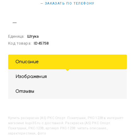
— ЗАКАЗАТЬ ПО ТЕЛЕФОНУ
Единица:
Штука
Код товара:
ID45758
Описание
Изображения
Отзывы
Купить
Раскраска (А5) РКС Спорт. Покатушки, РКС-1238
в интернет-
магазине kupi35.ru с доставкой. Раскраска (А5) РКС Спорт.
Покатушки, РКС-1238, артикул РКС-1238: читать описание,
характеристики, фото