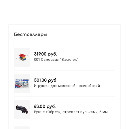
Бестселлеры
319.00 руб.
001 Самосвал "Василек"
501.00 руб.
Игрушка для малышей полицейский
патруль №777-49 на батарейках/звук,свет/
коробка/20,8*15,5*17,3
83.00 руб.
Ружье «Обрез», стреляет пульками, 6 мм,
МИКС