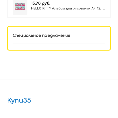
15.90 руб.
HELLO KITTY Альбом для рисования А4 12л.
HELLO KITTY-8 (12-3777) лён,
целл.картон,офсет, скрепка
Специальное предложение
Купи35