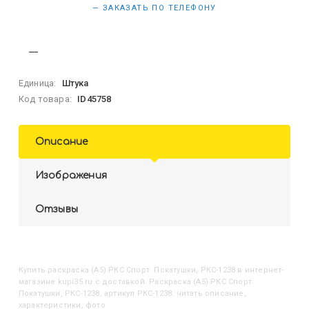
— ЗАКАЗАТЬ ПО ТЕЛЕФОНУ
Единица:
Штука
Код товара:
ID45758
Описание
Изображения
Отзывы
Купить
Раскраска (А5) РКС Спорт. Покатушки, РКС-1238
в интернет-
магазине kupi35.ru с доставкой. Раскраска (А5) РКС Спорт.
Покатушки, РКС-1238, артикул РКС-1238: читать описание,
характеристики, фото