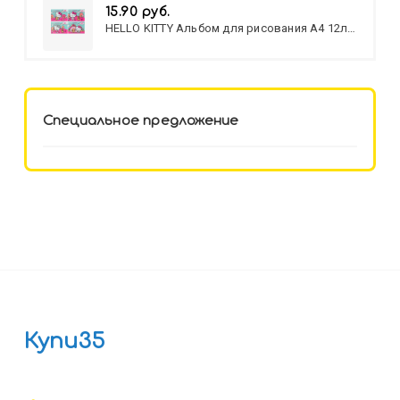
15.90 руб.
HELLO KITTY Альбом для рисования А4 12л.
HELLO KITTY-8 (12-3777) лён,
целл.картон,офсет, скрепка
Специальное предложение
Купи35