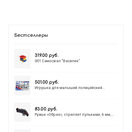
Бестселлеры
319.00 руб.
001 Самосвал "Василек"
501.00 руб.
Игрушка для малышей полицейский
патруль №777-49 на батарейках/звук,свет/
коробка/20,8*15,5*17,3
83.00 руб.
Ружье «Обрез», стреляет пульками, 6 мм,
МИКС