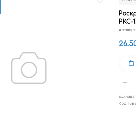
Есть в 
Раскр
РКС-1
Артикул:
26.5
Единица
Код тов