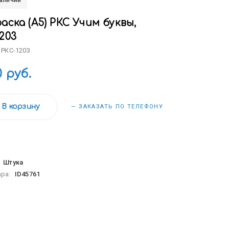
наличии
аска (А5) РКС Учим буквы,
203
 РКС-1203
0 руб.
В корзину
— ЗАКАЗАТЬ ПО ТЕЛЕФОНУ
:
Штука
ара:
ID45761