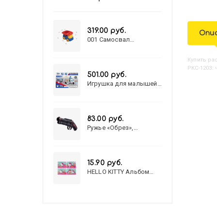
319.00 руб.
Опи
001 Самосвал
"Василек"
Купить
Р
РКС-1203:
501.00 руб.
Игрушка для малышей
полицейский патруль
№777-49 на батарейках/
звук,свет/
коробка/20,8*15,5*17,3
83.00 руб.
Ружье «Обрез»,
стреляет пульками, 6
мм, МИКС
15.90 руб.
HELLO KITTY Альбом
для рисования А4 12л.
HELLO KITTY-8 (12-3777)
лён, целл.картон,офсет,
скрепка