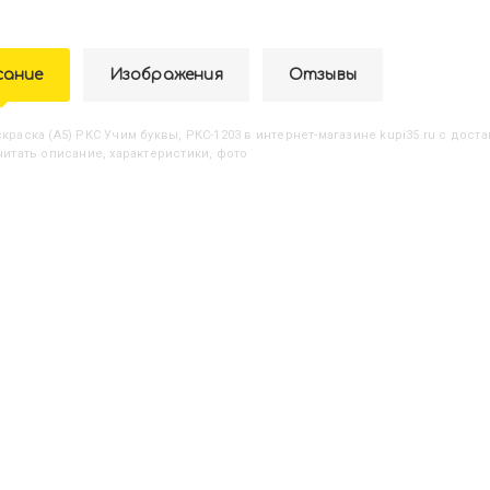
сание
Изображения
Отзывы
аскраска (А5) РКС Учим буквы, РКС-1203
в интернет-магазине kupi35.ru с доста
 читать описание, характеристики, фото