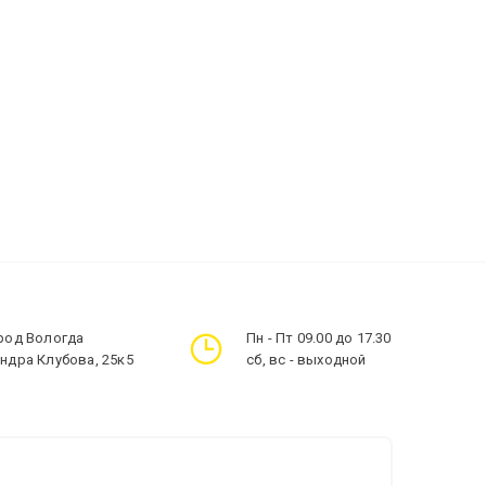
ород Вологда
Пн - Пт 09.00 до 17.30
андра Клубова, 25к5
сб, вс - выходной