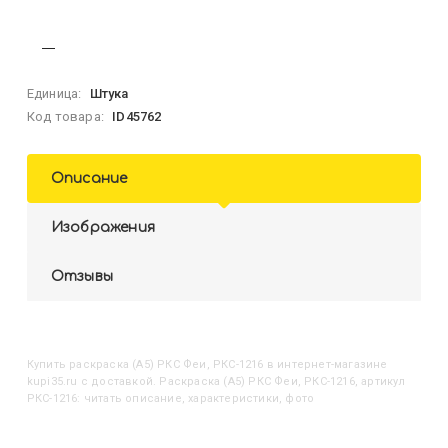
Единица:
Штука
Код товара:
ID45762
Описание
Изображения
Отзывы
Купить
Раскраска (А5) РКС Феи, РКС-1216
в интернет-магазине
kupi35.ru с доставкой. Раскраска (А5) РКС Феи, РКС-1216, артикул
РКС-1216: читать описание, характеристики, фото