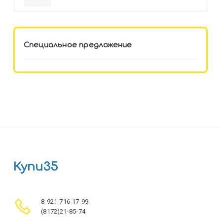
HELLO KITTY-8 (12-3777) лён,
целл.картон,офсет, скрепка
Специальное предложение
Купи35
8-921-716-17-99
(8172)21-85-74