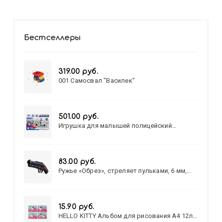
Бестселлеры
319.00 руб.
001 Самосвал "Василек"
501.00 руб.
Игрушка для малышей полицейский
патруль №777-49 на батарейках/звук,свет/
коробка/20,8*15,5*17,3
83.00 руб.
Ружье «Обрез», стреляет пульками, 6 мм,
МИКС
15.90 руб.
HELLO KITTY Альбом для рисования А4 12л.