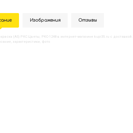
сание
Изображения
Отзывы
аскраска (А5) РКС Цветы, РКС-1248
в интернет-магазине kupi35.ru с доставкой.
исание, характеристики, фото