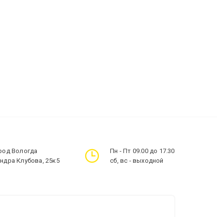
ород Вологда
Пн - Пт 09.00 до 17.30
андра Клубова, 25к5
сб, вс - выходной