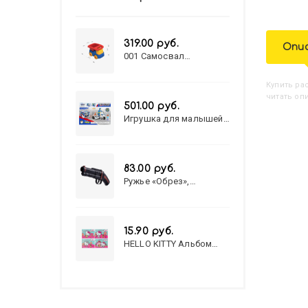
319.00 руб.
Опи
001 Самосвал
"Василек"
Купить
Р
читать оп
501.00 руб.
Игрушка для малышей
полицейский патруль
№777-49 на батарейках/
звук,свет/
коробка/20,8*15,5*17,3
83.00 руб.
Ружье «Обрез»,
стреляет пульками, 6
мм, МИКС
15.90 руб.
HELLO KITTY Альбом
для рисования А4 12л.
HELLO KITTY-8 (12-3777)
лён, целл.картон,офсет,
скрепка