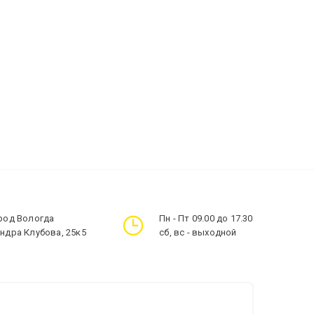
ород Вологда
Пн - Пт 09.00 до 17.30
андра Клубова, 25к5
сб, вс - выходной