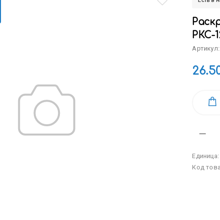
Есть в 
Раскр
РКС-1
Артикул:
26.5
Единица
Код тов