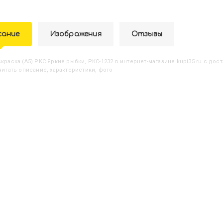
сание
Изображения
Отзывы
аскраска (А5) РКС Яркие рыбки, РКС-1232
в интернет-магазине kupi35.ru с дост
 читать описание, характеристики, фото