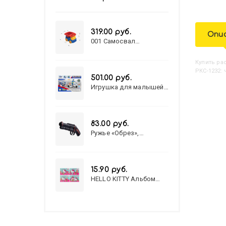
319.00 руб.
Опи
001 Самосвал
"Василек"
Купить
Р
РКС-1232:
501.00 руб.
Игрушка для малышей
полицейский патруль
№777-49 на батарейках/
звук,свет/
коробка/20,8*15,5*17,3
83.00 руб.
Ружье «Обрез»,
стреляет пульками, 6
мм, МИКС
15.90 руб.
HELLO KITTY Альбом
для рисования А4 12л.
HELLO KITTY-8 (12-3777)
лён, целл.картон,офсет,
скрепка