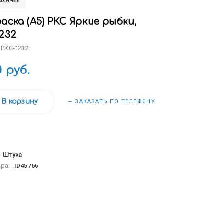
наличии
аска (А5) РКС Яркие рыбки,
232
 РКС-1232
0 руб.
В корзину
— ЗАКАЗАТЬ ПО ТЕЛЕФОНУ
:
Штука
ара:
ID45766