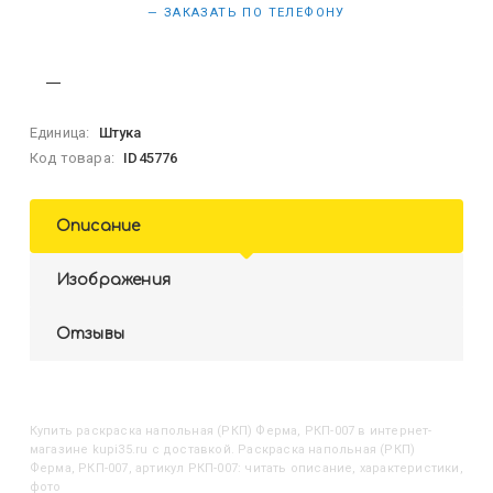
— ЗАКАЗАТЬ ПО ТЕЛЕФОНУ
Единица:
Штука
Код товара:
ID45776
Описание
Изображения
Отзывы
Купить
Раскраска напольная (РКП) Ферма, РКП-007
в интернет-
магазине kupi35.ru с доставкой. Раскраска напольная (РКП)
Ферма, РКП-007, артикул РКП-007: читать описание, характеристики,
фото