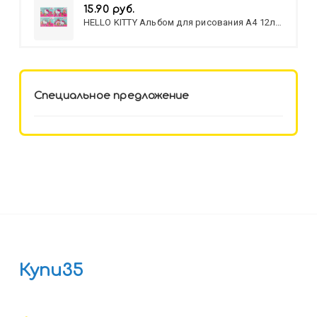
15.90 руб.
HELLO KITTY Альбом для рисования А4 12л.
HELLO KITTY-8 (12-3777) лён,
целл.картон,офсет, скрепка
Специальное предложение
Купи35