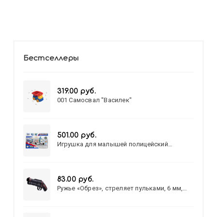
Бестселлеры
319.00 руб.
001 Самосвал "Василек"
501.00 руб.
Игрушка для малышей полицейский
патруль №777-49 на батарейках/звук,свет/
коробка/20,8*15,5*17,3
83.00 руб.
Ружье «Обрез», стреляет пульками, 6 мм,
МИКС