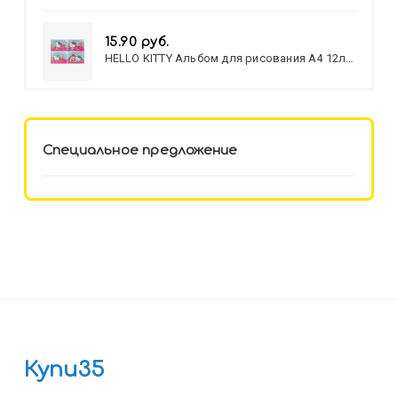
15.90 руб.
HELLO KITTY Альбом для рисования А4 12л.
HELLO KITTY-8 (12-3777) лён,
целл.картон,офсет, скрепка
Специальное предложение
Купи35