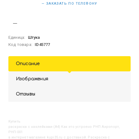
— ЗАКАЗАТЬ ПО ТЕЛЕФОНУ
Единица:
Штука
Код товара:
ID45777
Описание
Изображения
Отзывы
Купить
Раскраска с наклейками (А4) Как это устроено РНП Аэропорт,
РНП-001
в интернет-магазине kupi35.ru с доставкой. Раскраска с