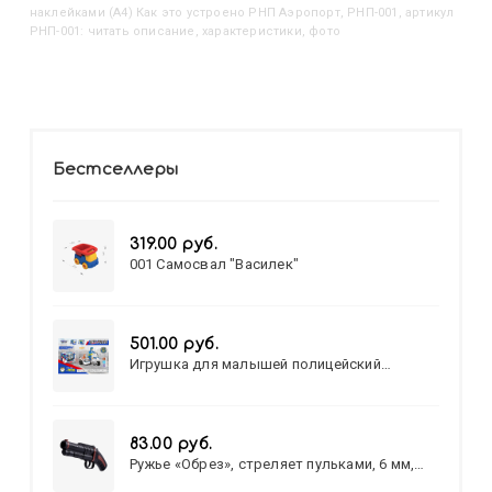
наклейками (А4) Как это устроено РНП Аэропорт, РНП-001, артикул
РНП-001: читать описание, характеристики, фото
Бестселлеры
319.00 руб.
001 Самосвал "Василек"
501.00 руб.
Игрушка для малышей полицейский
патруль №777-49 на батарейках/звук,свет/
коробка/20,8*15,5*17,3
83.00 руб.
Ружье «Обрез», стреляет пульками, 6 мм,
МИКС