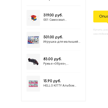
319.00 руб.
Опи
001 Самосвал
"Василек"
Купить
Р
наклейкам
501.00 руб.
Игрушка для малышей
полицейский патруль
№777-49 на батарейках/
звук,свет/
коробка/20,8*15,5*17,3
83.00 руб.
Ружье «Обрез»,
стреляет пульками, 6
мм, МИКС
15.90 руб.
HELLO KITTY Альбом
для рисования А4 12л.
HELLO KITTY-8 (12-3777)
лён, целл.картон,офсет,
скрепка