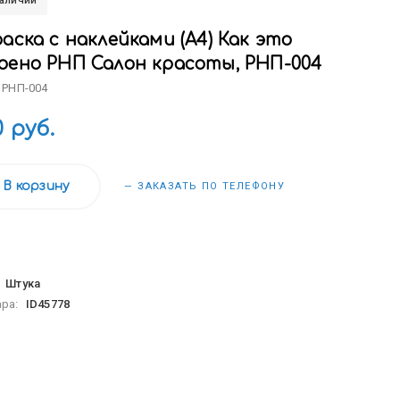
наличии
аска с наклейками (А4) Как это
оено РНП Салон красоты, РНП-004
 РНП-004
0 руб.
В корзину
— ЗАКАЗАТЬ ПО ТЕЛЕФОНУ
:
Штука
ара:
ID45778