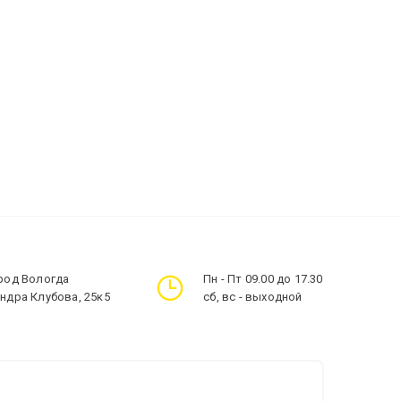
ород Вологда
Пн - Пт 09.00 до 17.30
андра Клубова, 25к5
сб, вс - выходной