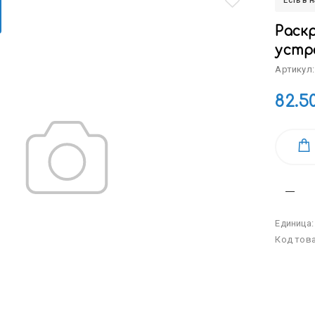
Есть в 
Раскр
устр
Артикул:
82.5
Единица
Код тов