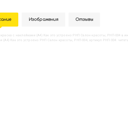
сание
Изображения
Отзывы
аскраска с наклейками (А4) Как это устроено РНП Салон красоты, РНП-004
в ин
и (А4) Как это устроено РНП Салон красоты, РНП-004, артикул РНП-004: читат