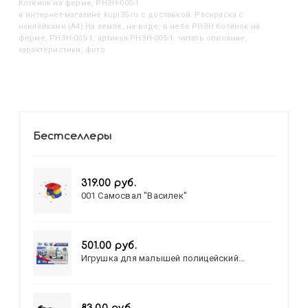
Котёнок на ферме, РНЗН-005-1
в интернет-магазине kupi35.ru с доставкой. Раскраска с
наклейками (А4) На земле, на воде, в небе РНЗН Котёнок на
ферме, РНЗН-005-1, артикул РНЗН-005-1: читать описание,
характеристики, фото
Бестселлеры
319.00 руб.
001 Самосвал "Василек"
501.00 руб.
Игрушка для малышей полицейский
патруль №777-49 на батарейках/звук,свет/
коробка/20,8*15,5*17,3