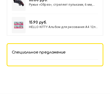
83.00 руб.
Ружье «Обрез», стреляет пульками, 6 мм,
МИКС
15.90 руб.
HELLO KITTY Альбом для рисования А4 12л.
HELLO KITTY-8 (12-3777) лён,
целл.картон,офсет, скрепка
Специальное предложение