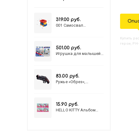
319.00 руб.
Опи
001 Самосвал
"Василек"
Купить
Р
герои, РН-
501.00 руб.
Игрушка для малышей
полицейский патруль
№777-49 на батарейках/
звук,свет/
коробка/20,8*15,5*17,3
83.00 руб.
Ружье «Обрез»,
стреляет пульками, 6
мм, МИКС
15.90 руб.
HELLO KITTY Альбом
для рисования А4 12л.
HELLO KITTY-8 (12-3777)
лён, целл.картон,офсет,
скрепка