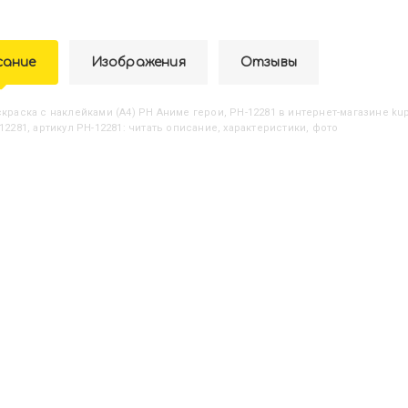
сание
Изображения
Отзывы
аскраска с наклейками (А4) РН Аниме герои, РН-12281
в интернет-магазине kup
12281, артикул РН-12281: читать описание, характеристики, фото