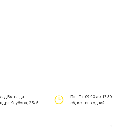
ород Вологда
Пн - Пт 09.00 до 17.30
андра Клубова, 25к5
сб, вс - выходной