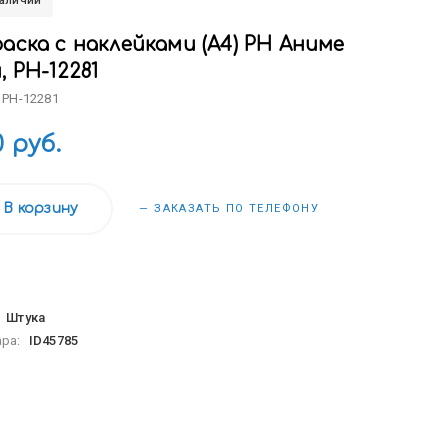
наличии
аска с наклейками (А4) РН Аниме
, РН-12281
 РН-12281
0 руб.
В корзину
— ЗАКАЗАТЬ ПО ТЕЛЕФОНУ
:
Штука
ара:
ID45785