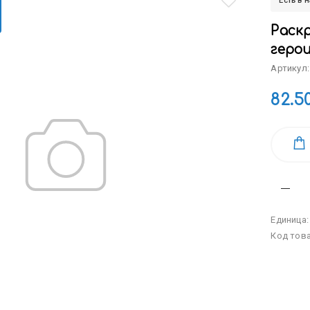
Есть в 
Раскр
герои
Артикул:
82.5
Единица
Код тов