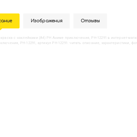
сание
Изображения
Отзывы
аскраска с наклейками (А4) РН Аниме приключения, РН-12291
в интернет-магаз
ключения, РН-12291, артикул РН-12291: читать описание, характеристики, фо