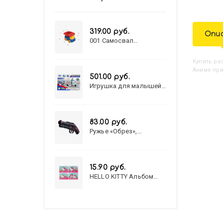
319.00 руб.
Опи
001 Самосвал
"Василек"
Купить
Р
Аниме при
501.00 руб.
Игрушка для малышей
полицейский патруль
№777-49 на батарейках/
звук,свет/
коробка/20,8*15,5*17,3
83.00 руб.
Ружье «Обрез»,
стреляет пульками, 6
мм, МИКС
15.90 руб.
HELLO KITTY Альбом
для рисования А4 12л.
HELLO KITTY-8 (12-3777)
лён, целл.картон,офсет,
скрепка