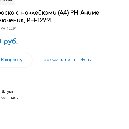
наличии
аска с наклейками (А4) РН Аниме
ючения, РН-12291
 РН-12291
0 руб.
В корзину
— ЗАКАЗАТЬ ПО ТЕЛЕФОНУ
:
Штука
ара:
ID45786