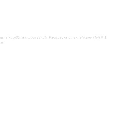
ине kupi35.ru с доставкой. Раскраска с наклейками (А4) РН
то