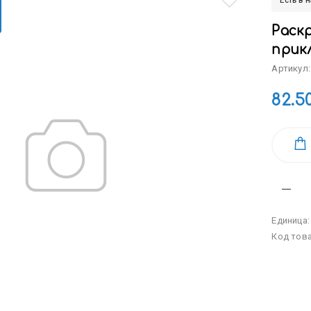
Есть в 
Раскр
прикл
Артикул:
82.5
Единица
Код тов