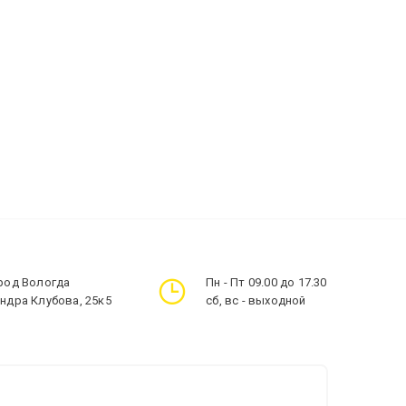
ород Вологда
Пн - Пт 09.00 до 17.30
андра Клубова, 25к5
сб, вс - выходной