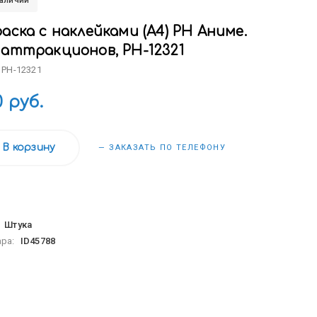
наличии
аска с наклейками (А4) РН Аниме.
 аттракционов, РН-12321
 РН-12321
0 руб.
В корзину
— ЗАКАЗАТЬ ПО ТЕЛЕФОНУ
:
Штука
ара:
ID45788