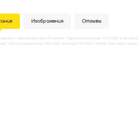
сание
Изображения
Отзывы
аскраска с наклейками (А4) РН Аниме. Парк аттракционов, РН-12321
в интернет
име. Парк аттракционов, РН-12321, артикул РН-12321: читать описание, харак