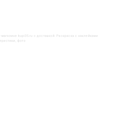
-магазине kupi35.ru с доставкой. Раскраска с наклейками
теристики, фото