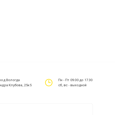
ород Вологда
Пн - Пт 09.00 до 17.30
андра Клубова, 25к5
сб, вс - выходной