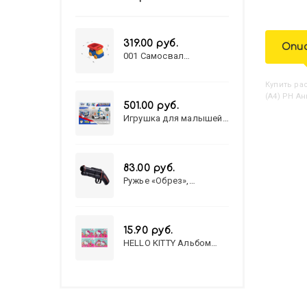
319.00 руб.
Опи
001 Самосвал
"Василек"
Купить
Р
(А4) РН Ан
501.00 руб.
Игрушка для малышей
полицейский патруль
№777-49 на батарейках/
звук,свет/
коробка/20,8*15,5*17,3
83.00 руб.
Ружье «Обрез»,
стреляет пульками, 6
мм, МИКС
15.90 руб.
HELLO KITTY Альбом
для рисования А4 12л.
HELLO KITTY-8 (12-3777)
лён, целл.картон,офсет,
скрепка