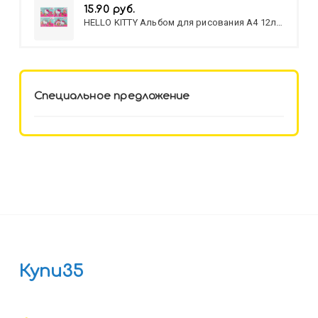
15.90 руб.
HELLO KITTY Альбом для рисования А4 12л.
HELLO KITTY-8 (12-3777) лён,
целл.картон,офсет, скрепка
Специальное предложение
Купи35