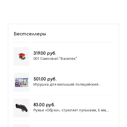
Бестселлеры
319.00 руб.
001 Самосвал "Василек"
501.00 руб.
Игрушка для малышей полицейский
патруль №777-49 на батарейках/звук,свет/
коробка/20,8*15,5*17,3
83.00 руб.
Ружье «Обрез», стреляет пульками, 6 мм,
МИКС