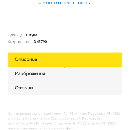
— ЗАКАЗАТЬ ПО ТЕЛЕФОНУ
Единица:
Штука
Код товара:
ID45790
Описание
Изображения
Отзывы
Купить
Раскраска с наклейками (А4) РН Аниме. Подружки, РН-1262
в интернет-магазине kupi35.ru с доставкой. Раскраска с
наклейками (А4) РН Аниме. Подружки, РН-1262, артикул РН-1262:
читать описание, характеристики, фото