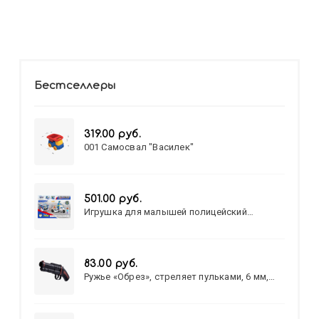
Бестселлеры
319.00 руб.
001 Самосвал "Василек"
501.00 руб.
Игрушка для малышей полицейский
патруль №777-49 на батарейках/звук,свет/
коробка/20,8*15,5*17,3
83.00 руб.
Ружье «Обрез», стреляет пульками, 6 мм,
МИКС