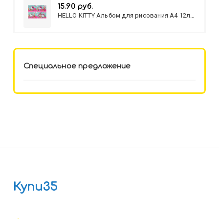
15.90 руб.
HELLO KITTY Альбом для рисования А4 12л.
HELLO KITTY-8 (12-3777) лён,
целл.картон,офсет, скрепка
Специальное предложение
Купи35