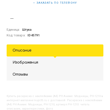
— ЗАКАЗАТЬ ПО ТЕЛЕФОНУ
Единица:
Штука
Код товара:
ID45791
Описание
Изображения
Отзывы
Купить
Раскраска с наклейками (А4) РН Аниме: Модницы, РН-1210
в
интернет-магазине kupi35.ru с доставкой. Раскраска с наклейками
(А4) РН Аниме: Модницы, РН-1210, артикул РН-1210: читать
описание, характеристики, фото