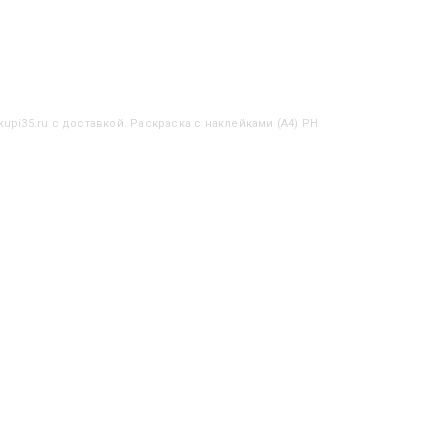
upi35.ru с доставкой. Раскраска с наклейками (А4) РН