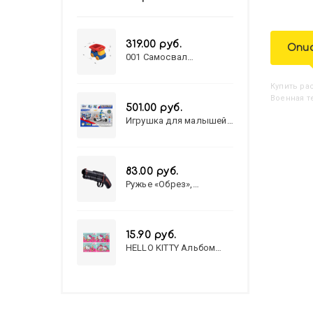
319.00 руб.
Опи
001 Самосвал
"Василек"
Купить
Р
Военная те
501.00 руб.
Игрушка для малышей
полицейский патруль
№777-49 на батарейках/
звук,свет/
коробка/20,8*15,5*17,3
83.00 руб.
Ружье «Обрез»,
стреляет пульками, 6
мм, МИКС
15.90 руб.
HELLO KITTY Альбом
для рисования А4 12л.
HELLO KITTY-8 (12-3777)
лён, целл.картон,офсет,
скрепка