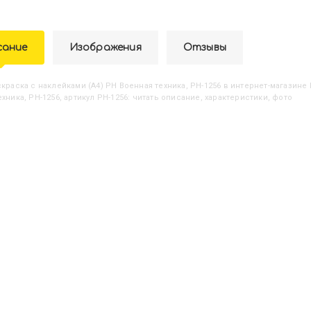
сание
Изображения
Отзывы
аскраска с наклейками (А4) РН Военная техника, РН-1256
в интернет-магазине k
хника, РН-1256, артикул РН-1256: читать описание, характеристики, фото