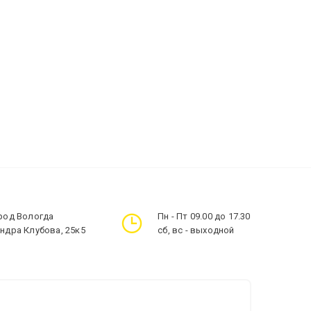
ород Вологда
Пн - Пт 09.00 до 17.30
андра Клубова, 25к5
сб, вс - выходной