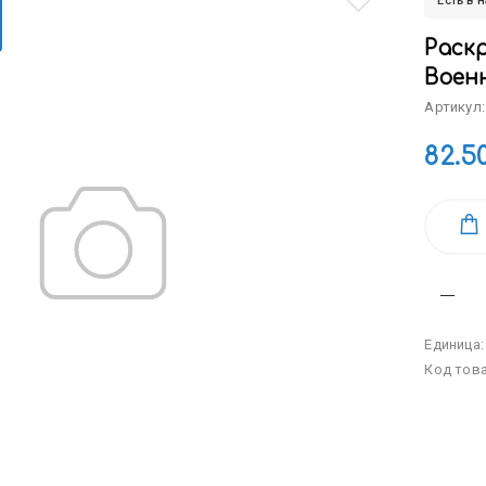
Есть в 
Раскр
Военн
Артикул:
82.5
Единица
Код тов