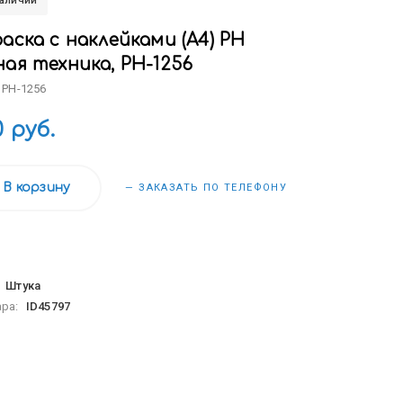
наличии
аска с наклейками (А4) РН
ая техника, РН-1256
 РН-1256
0 руб.
В корзину
— ЗАКАЗАТЬ ПО ТЕЛЕФОНУ
:
Штука
ара:
ID45797