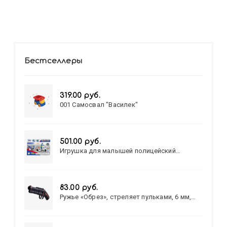
Бестселлеры
319.00 руб.
001 Самосвал "Василек"
501.00 руб.
Игрушка для малышей полицейский
патруль №777-49 на батарейках/звук,свет/
коробка/20,8*15,5*17,3
83.00 руб.
Ружье «Обрез», стреляет пульками, 6 мм,
МИКС