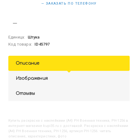
— ЗАКАЗАТЬ ПО ТЕЛЕФОНУ
Единица:
Штука
Код товара:
ID45797
Описание
Изображения
Отзывы
Купить
Раскраска с наклейками (А4) РН Военная техника, РН-1256
в
интернет-магазине kupi35.ru с доставкой. Раскраска с наклейками
(А4) РН Военная техника, РН-1256, артикул РН-1256: читать
описание, характеристики, фото