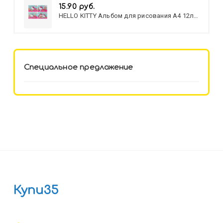
15.90 руб.
HELLO KITTY Альбом для рисования А4 12л.
HELLO KITTY-8 (12-3777) лён,
целл.картон,офсет, скрепка
Специальное предложение
Купи35