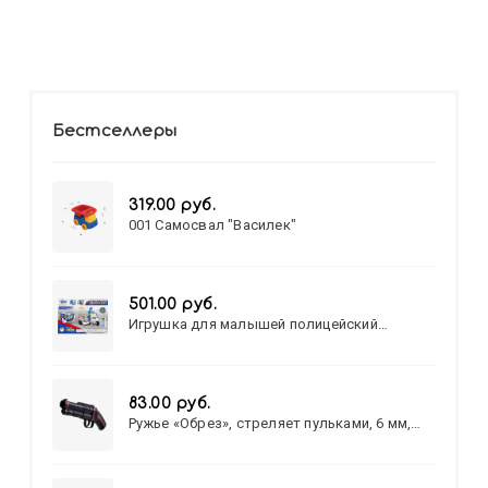
Бестселлеры
319.00 руб.
001 Самосвал "Василек"
501.00 руб.
Игрушка для малышей полицейский
патруль №777-49 на батарейках/звук,свет/
коробка/20,8*15,5*17,3
83.00 руб.
Ружье «Обрез», стреляет пульками, 6 мм,
МИКС