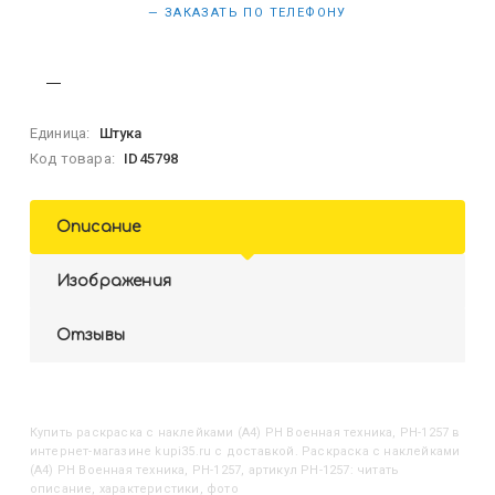
— ЗАКАЗАТЬ ПО ТЕЛЕФОНУ
Единица:
Штука
Код товара:
ID45798
Описание
Изображения
Отзывы
Купить
Раскраска с наклейками (А4) РН Военная техника, РН-1257
в
интернет-магазине kupi35.ru с доставкой. Раскраска с наклейками
(А4) РН Военная техника, РН-1257, артикул РН-1257: читать
описание, характеристики, фото