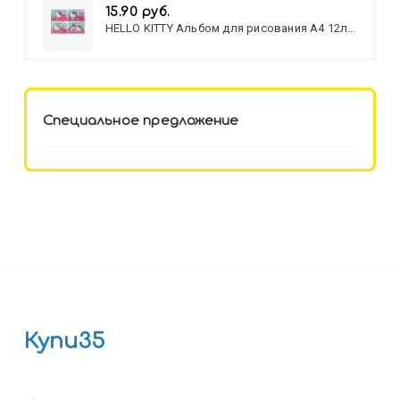
15.90 руб.
HELLO KITTY Альбом для рисования А4 12л.
HELLO KITTY-8 (12-3777) лён,
целл.картон,офсет, скрепка
Специальное предложение
Купи35