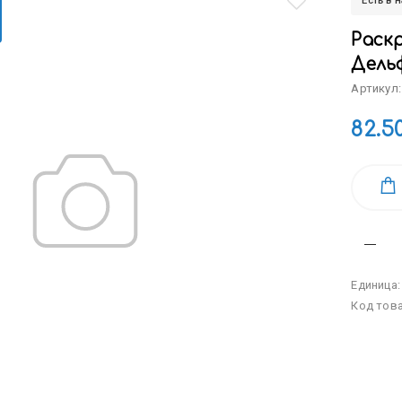
Есть в 
Раскр
Дельф
Артикул:
82.5
Единица
Код тов