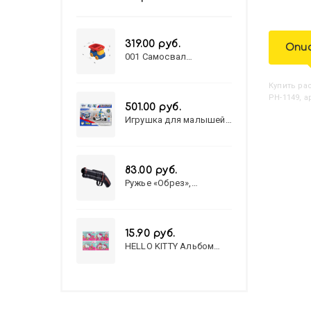
319.00 руб.
Опи
001 Самосвал
"Василек"
Купить
Р
РН-1149, а
501.00 руб.
Игрушка для малышей
полицейский патруль
№777-49 на батарейках/
звук,свет/
коробка/20,8*15,5*17,3
83.00 руб.
Ружье «Обрез»,
стреляет пульками, 6
мм, МИКС
15.90 руб.
HELLO KITTY Альбом
для рисования А4 12л.
HELLO KITTY-8 (12-3777)
лён, целл.картон,офсет,
скрепка