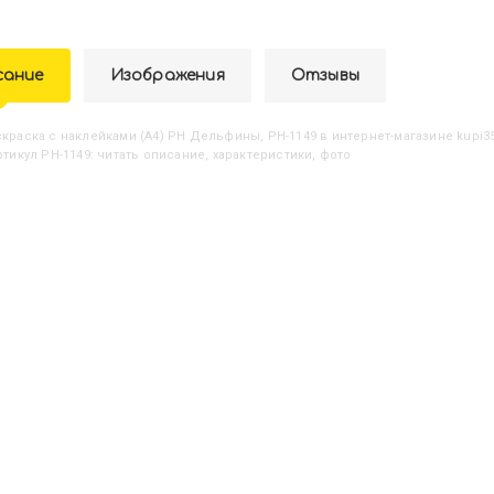
сание
Изображения
Отзывы
аскраска с наклейками (А4) РН Дельфины, РН-1149
в интернет-магазине kupi3
ртикул РН-1149: читать описание, характеристики, фото