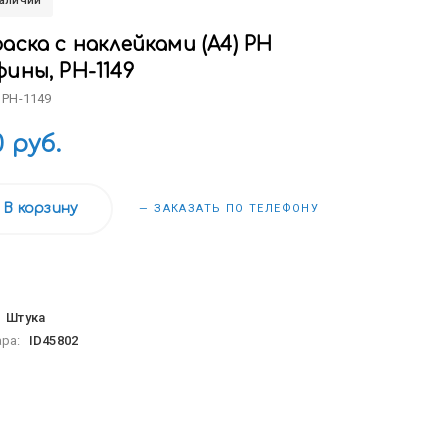
наличии
аска с наклейками (А4) РН
ины, РН-1149
 РН-1149
0 руб.
В корзину
— ЗАКАЗАТЬ ПО ТЕЛЕФОНУ
:
Штука
ара:
ID45802