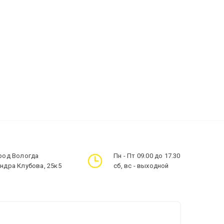
ород Вологда
Пн - Пт 09.00 до 17.30
андра Клубова, 25к5
сб, вс - выходной