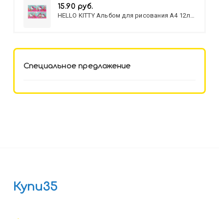
15.90 руб.
HELLO KITTY Альбом для рисования А4 12л.
HELLO KITTY-8 (12-3777) лён,
целл.картон,офсет, скрепка
Специальное предложение
Купи35