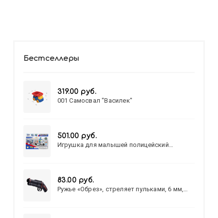
Бестселлеры
319.00 руб.
001 Самосвал "Василек"
501.00 руб.
Игрушка для малышей полицейский
патруль №777-49 на батарейках/звук,свет/
коробка/20,8*15,5*17,3
83.00 руб.
Ружье «Обрез», стреляет пульками, 6 мм,
МИКС