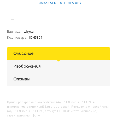
— ЗАКАЗАТЬ ПО ТЕЛЕФОНУ
Единица:
Штука
Код товара:
ID45804
Описание
Изображения
Отзывы
Купить
Раскраска с наклейками (А4) РН Джипы, РН-1093
в
интернет-магазине kupi35.ru с доставкой. Раскраска с наклейками
(А4) РН Джипы, РН-1093, артикул РН-1093: читать описание,
характеристики, фото