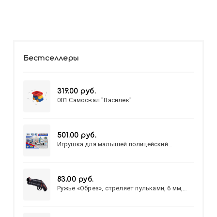
Бестселлеры
319.00 руб.
001 Самосвал "Василек"
501.00 руб.
Игрушка для малышей полицейский
патруль №777-49 на батарейках/звук,свет/
коробка/20,8*15,5*17,3
83.00 руб.
Ружье «Обрез», стреляет пульками, 6 мм,
МИКС