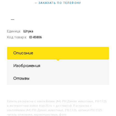
— ЗАКАЗАТЬ ПО ТЕЛЕФОНУ
Единица:
Штука
Код товара:
ID45806
Описание
Изображения
Отзывы
Купить
Раскраска с наклейками (А4) РН Дикие животные, РН-1125
в интернет-магазине kupi35.ru с доставкой. Раскраска с
наклейками (А4) РН Дикие животные, РН-1125, артикул РН-1125:
читать описание, характеристики, фото