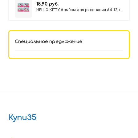
15.90 руб.
HELLO KITTY Альбом для рисования А4 12л.
HELLO KITTY-8 (12-3777) лён,
целл.картон,офсет, скрепка
Специальное предложение
Купи35