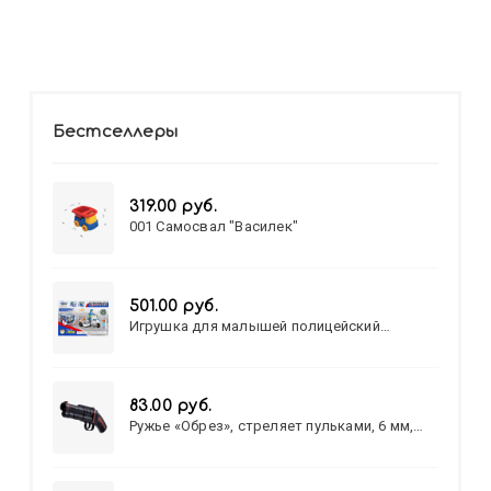
Бестселлеры
319.00 руб.
001 Самосвал "Василек"
501.00 руб.
Игрушка для малышей полицейский
патруль №777-49 на батарейках/звук,свет/
коробка/20,8*15,5*17,3
83.00 руб.
Ружье «Обрез», стреляет пульками, 6 мм,
МИКС