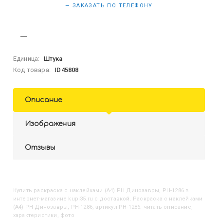
— ЗАКАЗАТЬ ПО ТЕЛЕФОНУ
Единица:
Штука
Код товара:
ID45808
Описание
Изображения
Отзывы
Купить
Раскраска с наклейками (А4) РН Динозавры, РН-1286
в
интернет-магазине kupi35.ru с доставкой. Раскраска с наклейками
(А4) РН Динозавры, РН-1286, артикул РН-1286: читать описание,
характеристики, фото