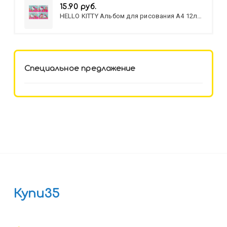
15.90 руб.
HELLO KITTY Альбом для рисования А4 12л.
HELLO KITTY-8 (12-3777) лён,
целл.картон,офсет, скрепка
Специальное предложение
Купи35