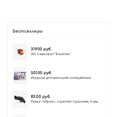
Бестселлеры
319.00 руб.
001 Самосвал "Василек"
501.00 руб.
Игрушка для малышей полицейский
патруль №777-49 на батарейках/звук,свет/
коробка/20,8*15,5*17,3
83.00 руб.
Ружье «Обрез», стреляет пульками, 6 мм,
МИКС