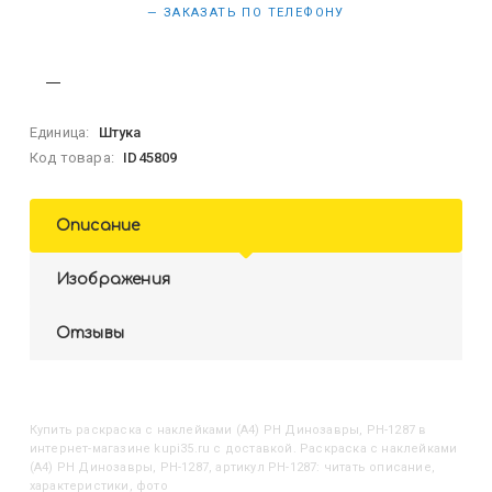
— ЗАКАЗАТЬ ПО ТЕЛЕФОНУ
Единица:
Штука
Код товара:
ID45809
Описание
Изображения
Отзывы
Купить
Раскраска с наклейками (А4) РН Динозавры, РН-1287
в
интернет-магазине kupi35.ru с доставкой. Раскраска с наклейками
(А4) РН Динозавры, РН-1287, артикул РН-1287: читать описание,
характеристики, фото