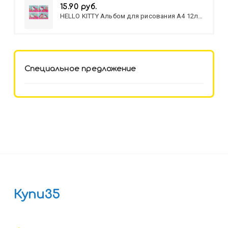
15.90 руб.
HELLO KITTY Альбом для рисования А4 12л.
HELLO KITTY-8 (12-3777) лён,
целл.картон,офсет, скрепка
Специальное предложение
Купи35