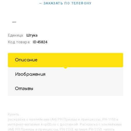
— ЗАКАЗАТЬ ПО ТЕЛЕФОНУ
Единица:
Штука
Код товара:
ID45824
Описание
Изображения
Отзывы
Купить
Раскраска с наклейками (А4) РН Принцы и принцессы, РН-1153
в
интернет-магазине kupi35.ru с доставкой. Раскраска с наклейками
(А4) РН Принцы и принцессы, РН-1153, артикул РН-1153: читать