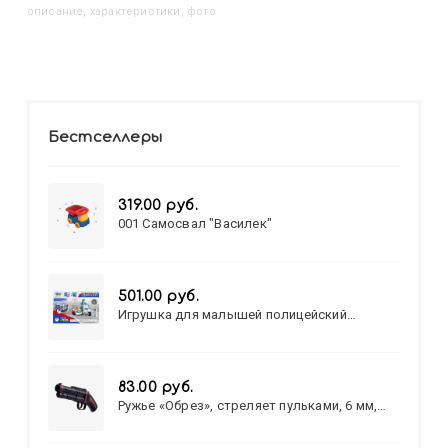
описание, характеристики, фото
Бестселлеры
319.00 руб.
001 Самосвал "Василек"
501.00 руб.
Игрушка для малышей полицейский
патруль №777-49 на батарейках/звук,свет/
коробка/20,8*15,5*17,3
83.00 руб.
Ружье «Обрез», стреляет пульками, 6 мм,
МИКС