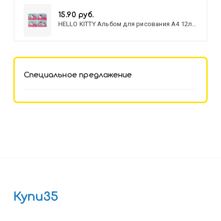
15.90 руб.
HELLO KITTY Альбом для рисования А4 12л.
HELLO KITTY-8 (12-3777) лён,
целл.картон,офсет, скрепка
Специальное предложение
Купи35