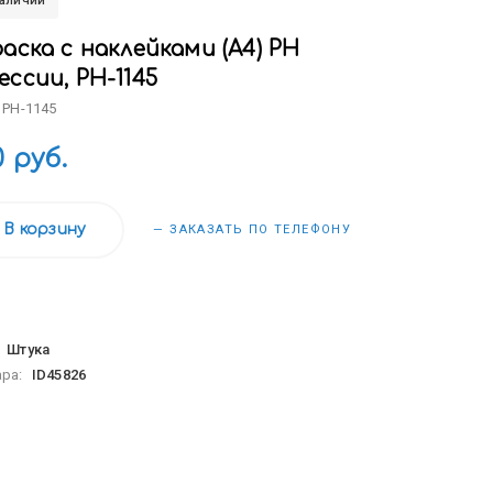
наличии
аска с наклейками (А4) РН
ссии, РН-1145
 РН-1145
0 руб.
В корзину
— ЗАКАЗАТЬ ПО ТЕЛЕФОНУ
:
Штука
ара:
ID45826