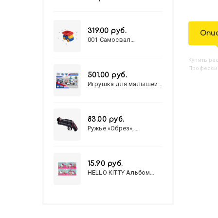
319.00 руб.
Опи
001 Самосвал
"Василек"
Купить
Р
Профессии
501.00 руб.
Игрушка для малышей
полицейский патруль
№777-49 на батарейках/
звук,свет/
коробка/20,8*15,5*17,3
83.00 руб.
Ружье «Обрез»,
стреляет пульками, 6
мм, МИКС
15.90 руб.
HELLO KITTY Альбом
для рисования А4 12л.
HELLO KITTY-8 (12-3777)
лён, целл.картон,офсет,
скрепка