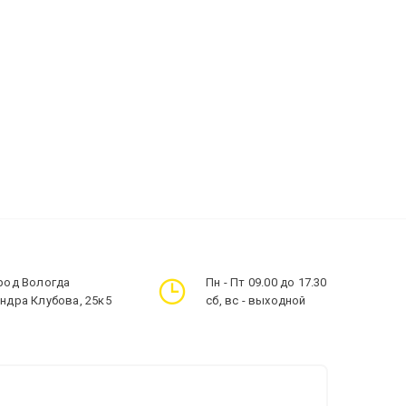
ород Вологда
Пн - Пт 09.00 до 17.30
андра Клубова, 25к5
сб, вс - выходной