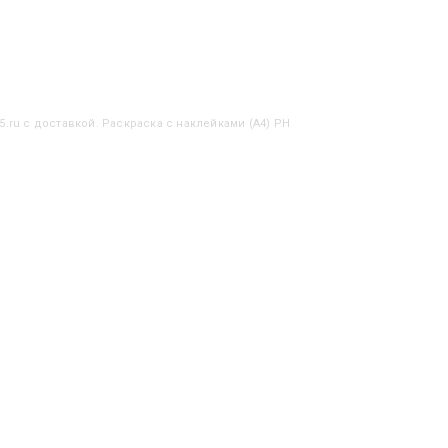
5.ru с доставкой. Раскраска с наклейками (А4) РН