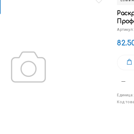
Есть в 
Раскр
Профе
Артикул:
82.5
Единица
Код тов