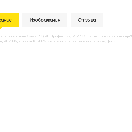
сание
Изображения
Отзывы
аскраска с наклейками (А4) РН Профессии, РН-1145
в интернет-магазине kupi3
, РН-1145, артикул РН-1145: читать описание, характеристики, фото