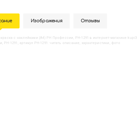
сание
Изображения
Отзывы
аскраска с наклейками (А4) РН Профессии, РН-1291
в интернет-магазине kupi3
, РН-1291, артикул РН-1291: читать описание, характеристики, фото