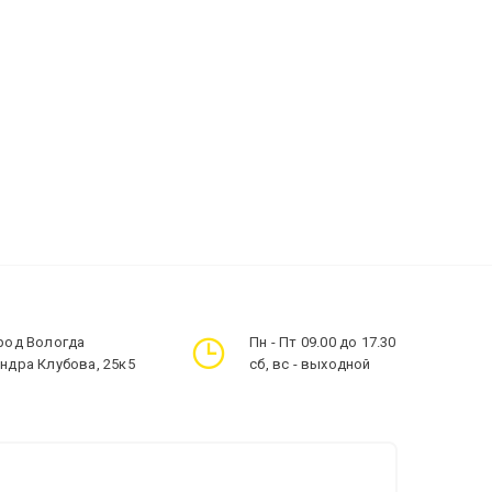
ород Вологда
Пн - Пт 09.00 до 17.30
андра Клубова, 25к5
сб, вс - выходной