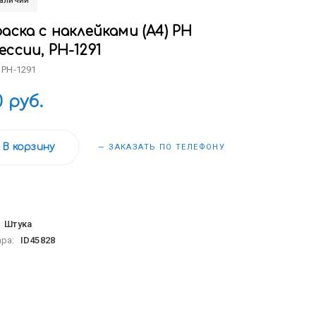
наличии
аска с наклейками (А4) РН
ссии, РН-1291
 РН-1291
0 руб.
В корзину
— ЗАКАЗАТЬ ПО ТЕЛЕФОНУ
:
Штука
ара:
ID45828