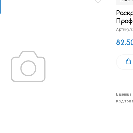
Есть в 
Раскр
Профе
Артикул:
82.5
Единица
Код тов