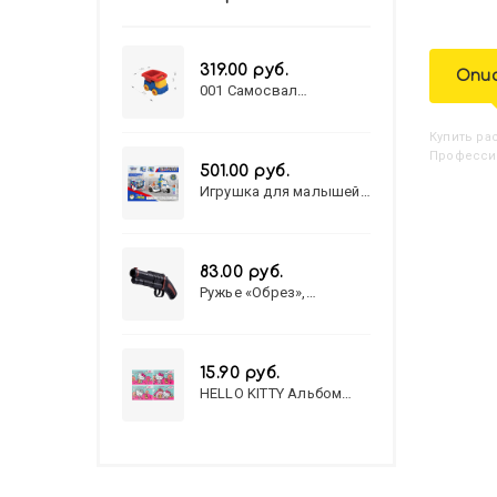
319.00 руб.
Опи
001 Самосвал
"Василек"
Купить
Р
Профессии
501.00 руб.
Игрушка для малышей
полицейский патруль
№777-49 на батарейках/
звук,свет/
коробка/20,8*15,5*17,3
83.00 руб.
Ружье «Обрез»,
стреляет пульками, 6
мм, МИКС
15.90 руб.
HELLO KITTY Альбом
для рисования А4 12л.
HELLO KITTY-8 (12-3777)
лён, целл.картон,офсет,
скрепка