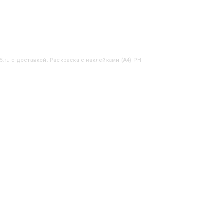
5.ru с доставкой. Раскраска с наклейками (А4) РН