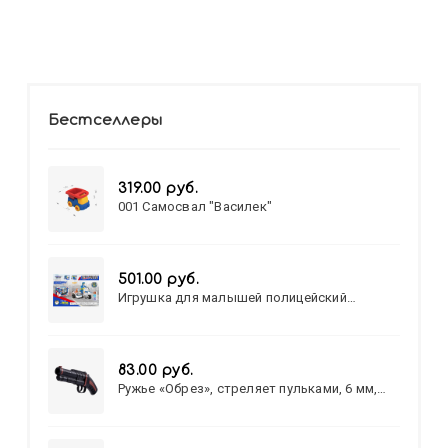
Бестселлеры
319.00 руб.
001 Самосвал "Василек"
501.00 руб.
Игрушка для малышей полицейский
патруль №777-49 на батарейках/звук,свет/
коробка/20,8*15,5*17,3
83.00 руб.
Ружье «Обрез», стреляет пульками, 6 мм,
МИКС