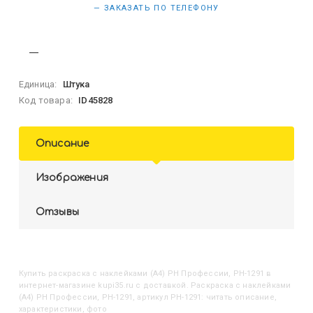
— ЗАКАЗАТЬ ПО ТЕЛЕФОНУ
Единица:
Штука
Код товара:
ID45828
Описание
Изображения
Отзывы
Купить
Раскраска с наклейками (А4) РН Профессии, РН-1291
в
интернет-магазине kupi35.ru с доставкой. Раскраска с наклейками
(А4) РН Профессии, РН-1291, артикул РН-1291: читать описание,
характеристики, фото