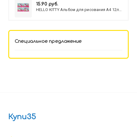
15.90 руб.
HELLO KITTY Альбом для рисования А4 12л.
HELLO KITTY-8 (12-3777) лён,
целл.картон,офсет, скрепка
Специальное предложение
Купи35