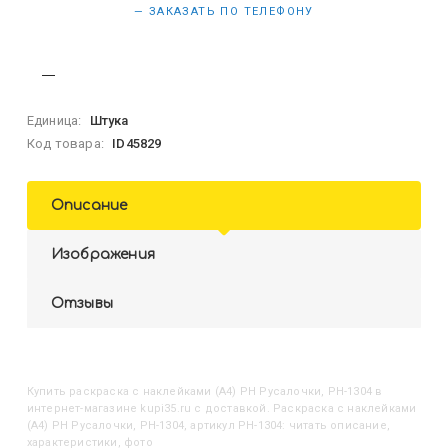
— ЗАКАЗАТЬ ПО ТЕЛЕФОНУ
Единица:
Штука
Код товара:
ID45829
Описание
Изображения
Отзывы
Купить
Раскраска с наклейками (А4) РН Русалочки, РН-1304
в
интернет-магазине kupi35.ru с доставкой. Раскраска с наклейками
(А4) РН Русалочки, РН-1304, артикул РН-1304: читать описание,
характеристики, фото