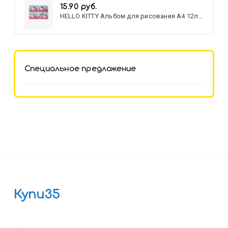
15.90 руб.
HELLO KITTY Альбом для рисования А4 12л.
HELLO KITTY-8 (12-3777) лён,
целл.картон,офсет, скрепка
Специальное предложение
Купи35