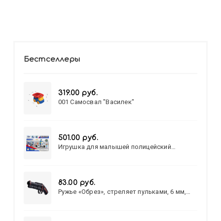
Бестселлеры
319.00 руб.
001 Самосвал "Василек"
501.00 руб.
Игрушка для малышей полицейский
патруль №777-49 на батарейках/звук,свет/
коробка/20,8*15,5*17,3
83.00 руб.
Ружье «Обрез», стреляет пульками, 6 мм,
МИКС