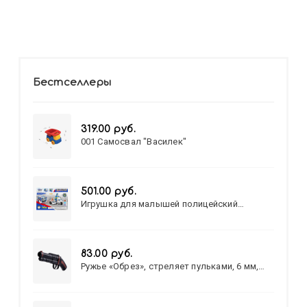
Бестселлеры
319.00 руб.
001 Самосвал "Василек"
501.00 руб.
Игрушка для малышей полицейский
патруль №777-49 на батарейках/звук,свет/
коробка/20,8*15,5*17,3
83.00 руб.
Ружье «Обрез», стреляет пульками, 6 мм,
МИКС