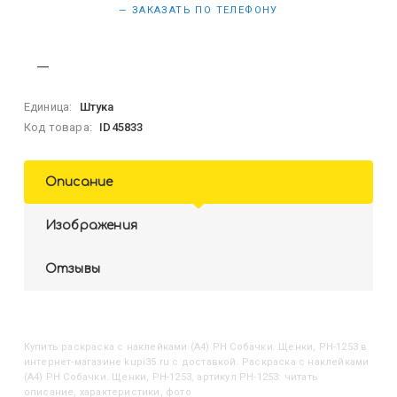
— ЗАКАЗАТЬ ПО ТЕЛЕФОНУ
Единица:
Штука
Код товара:
ID45833
Описание
Изображения
Отзывы
Купить
Раскраска с наклейками (А4) РН Собачки. Щенки, РН-1253
в
интернет-магазине kupi35.ru с доставкой. Раскраска с наклейками
(А4) РН Собачки. Щенки, РН-1253, артикул РН-1253: читать
описание, характеристики, фото