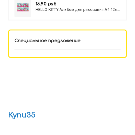
15.90 руб.
HELLO KITTY Альбом для рисования А4 12л.
HELLO KITTY-8 (12-3777) лён,
целл.картон,офсет, скрепка
Специальное предложение
Купи35