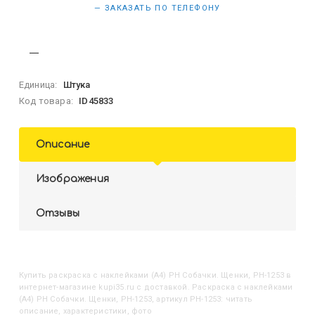
— ЗАКАЗАТЬ ПО ТЕЛЕФОНУ
Единица:
Штука
Код товара:
ID45833
Описание
Изображения
Отзывы
Купить
Раскраска с наклейками (А4) РН Собачки. Щенки, РН-1253
в
интернет-магазине kupi35.ru с доставкой. Раскраска с наклейками
(А4) РН Собачки. Щенки, РН-1253, артикул РН-1253: читать
описание, характеристики, фото