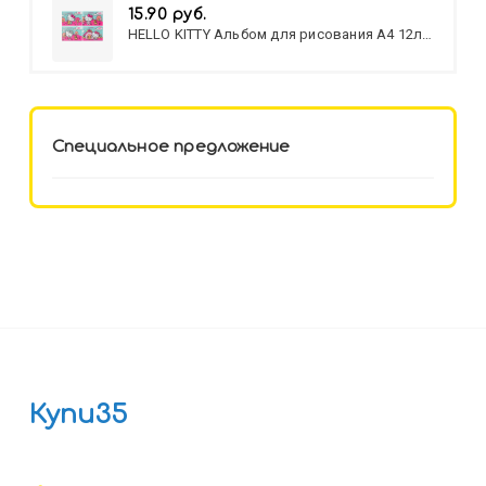
15.90 руб.
HELLO KITTY Альбом для рисования А4 12л.
HELLO KITTY-8 (12-3777) лён,
целл.картон,офсет, скрепка
Специальное предложение
Купи35