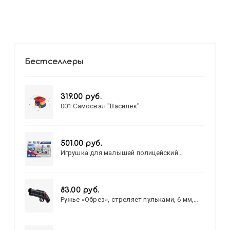
Бестселлеры
319.00 руб.
001 Самосвал "Василек"
501.00 руб.
Игрушка для малышей полицейский
патруль №777-49 на батарейках/звук,свет/
коробка/20,8*15,5*17,3
83.00 руб.
Ружье «Обрез», стреляет пульками, 6 мм,
МИКС