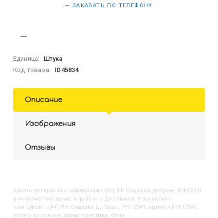
— ЗАКАЗАТЬ ПО ТЕЛЕФОНУ
Единица:
Штука
Код товара:
ID45834
Описание
Изображения
Отзывы
Купить
Раскраска с наклейками (А4) РН Совушки добрые, РН-12341
в интернет-магазине kupi35.ru с доставкой. Раскраска с
наклейками (А4) РН Совушки добрые, РН-12341, артикул РН-12341:
читать описание, характеристики, фото