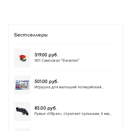
Бестселлеры
319.00 руб.
001 Самосвал "Василек"
501.00 руб.
Игрушка для малышей полицейский
патруль №777-49 на батарейках/звук,свет/
коробка/20,8*15,5*17,3
83.00 руб.
Ружье «Обрез», стреляет пульками, 6 мм,
МИКС