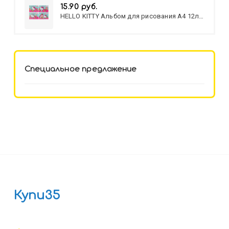
15.90 руб.
HELLO KITTY Альбом для рисования А4 12л.
HELLO KITTY-8 (12-3777) лён,
целл.картон,офсет, скрепка
Специальное предложение
Купи35