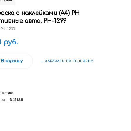
наличии
аска с наклейками (А4) РН
тивные авто, РН-1299
 РН-1299
0 руб.
В корзину
— ЗАКАЗАТЬ ПО ТЕЛЕФОНУ
:
Штука
ара:
ID45838