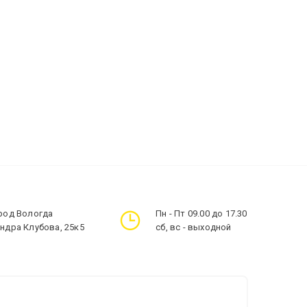
ород Вологда
Пн - Пт 09.00 до 17.30
андра Клубова, 25к5
сб, вс - выходной