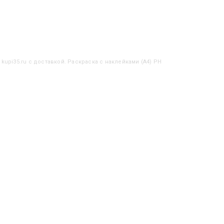
kupi35.ru с доставкой. Раскраска с наклейками (А4) РН