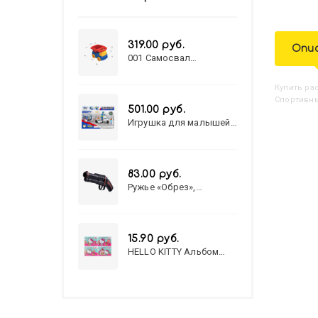
319.00 руб.
Опи
001 Самосвал
"Василек"
Купить
Р
Спортивные
501.00 руб.
Игрушка для малышей
полицейский патруль
№777-49 на батарейках/
звук,свет/
коробка/20,8*15,5*17,3
83.00 руб.
Ружье «Обрез»,
стреляет пульками, 6
мм, МИКС
15.90 руб.
HELLO KITTY Альбом
для рисования А4 12л.
HELLO KITTY-8 (12-3777)
лён, целл.картон,офсет,
скрепка