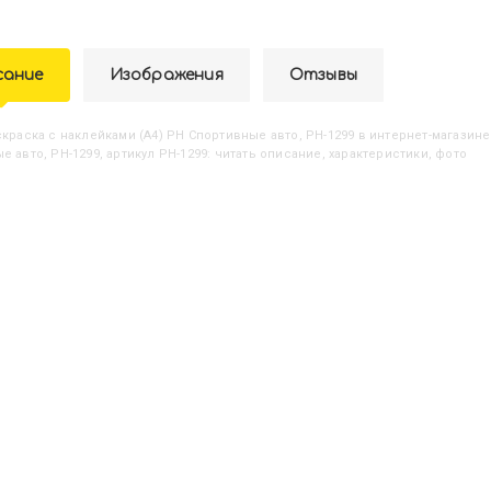
сание
Изображения
Отзывы
аскраска с наклейками (А4) РН Спортивные авто, РН-1299
в интернет-магазине 
 авто, РН-1299, артикул РН-1299: читать описание, характеристики, фото