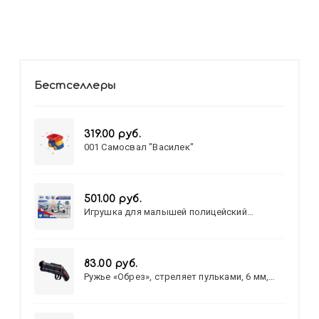
Бестселлеры
319.00 руб.
001 Самосвал "Василек"
501.00 руб.
Игрушка для малышей полицейский
патруль №777-49 на батарейках/звук,свет/
коробка/20,8*15,5*17,3
83.00 руб.
Ружье «Обрез», стреляет пульками, 6 мм,
МИКС