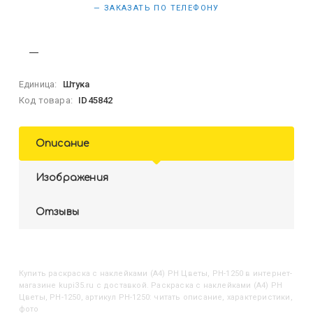
— ЗАКАЗАТЬ ПО ТЕЛЕФОНУ
Единица:
Штука
Код товара:
ID45842
Описание
Изображения
Отзывы
Купить
Раскраска с наклейками (А4) РН Цветы, РН-1250
в интернет-
магазине kupi35.ru с доставкой. Раскраска с наклейками (А4) РН
Цветы, РН-1250, артикул РН-1250: читать описание, характеристики,
фото