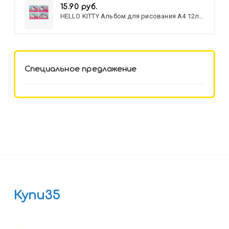
15.90 руб.
HELLO KITTY Альбом для рисования А4 12л.
HELLO KITTY-8 (12-3777) лён,
целл.картон,офсет, скрепка
Специальное предложение
Купи35