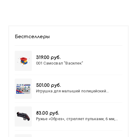
Бестселлеры
319.00 руб.
001 Самосвал "Василек"
501.00 руб.
Игрушка для малышей полицейский
патруль №777-49 на батарейках/звук,свет/
коробка/20,8*15,5*17,3
83.00 руб.
Ружье «Обрез», стреляет пульками, 6 мм,
МИКС