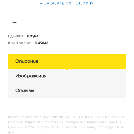
— ЗАКАЗАТЬ ПО ТЕЛЕФОНУ
Единица:
Штука
Код товара:
ID45843
Описание
Изображения
Отзывы
Купить
Раскраска с наклейками (А4) РН Цветы, РН-1251
в интернет-
магазине kupi35.ru с доставкой. Раскраска с наклейками (А4) РН
Цветы, РН-1251, артикул РН-1251: читать описание, характеристики,
фото