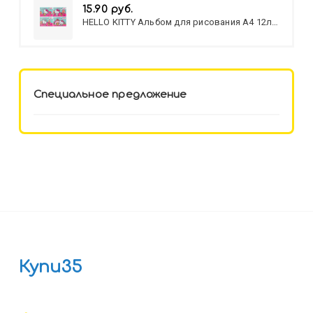
15.90 руб.
HELLO KITTY Альбом для рисования А4 12л.
HELLO KITTY-8 (12-3777) лён,
целл.картон,офсет, скрепка
Специальное предложение
Купи35