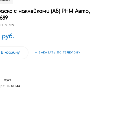
наличии
аска с наклейками (А5) РНМ Авто,
689
 РНМ-689
 руб.
В корзину
— ЗАКАЗАТЬ ПО ТЕЛЕФОНУ
:
Штука
ара:
ID45844