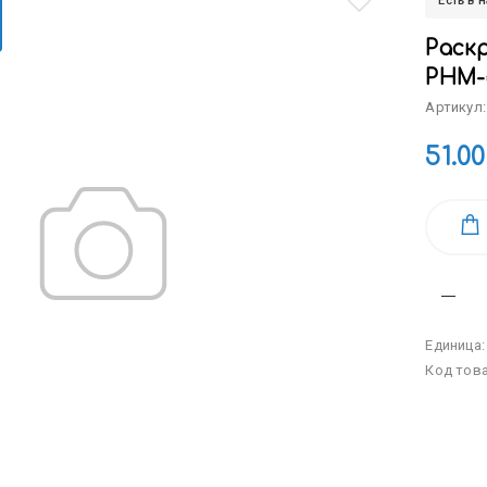
Есть в 
Раскр
РНМ-
Артикул:
51.00
Единица
Код тов