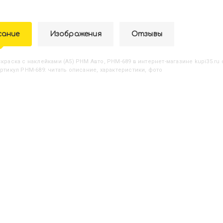
сание
Изображения
Отзывы
аскраска с наклейками (А5) РНМ Авто, РНМ-689
в интернет-магазине kupi35.ru 
артикул РНМ-689: читать описание, характеристики, фото