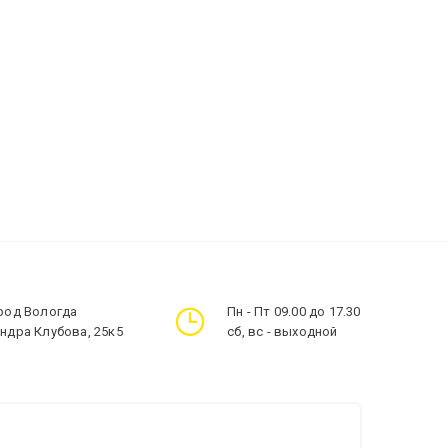
ород Вологда
Пн - Пт 09.00 до 17.30
андра Клубова, 25к5
сб, вс - выходной