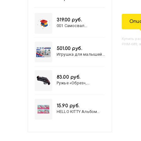
319.00 руб.
Опи
001 Самосвал
"Василек"
Купить
Р
РНМ-689, 
501.00 руб.
Игрушка для малышей
полицейский патруль
№777-49 на батарейках/
звук,свет/
коробка/20,8*15,5*17,3
83.00 руб.
Ружье «Обрез»,
стреляет пульками, 6
мм, МИКС
15.90 руб.
HELLO KITTY Альбом
для рисования А4 12л.
HELLO KITTY-8 (12-3777)
лён, целл.картон,офсет,
скрепка