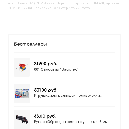
наклейками (А5) РНМ Аниме. Парк аттракционов, РНМ-681, артикул
РНМ-681: читать описание, характеристики, фото
Бестселлеры
319.00 руб.
001 Самосвал "Василек"
501.00 руб.
Игрушка для малышей полицейский
патруль №777-49 на батарейках/звук,свет/
коробка/20,8*15,5*17,3
83.00 руб.
Ружье «Обрез», стреляет пульками, 6 мм,
МИКС