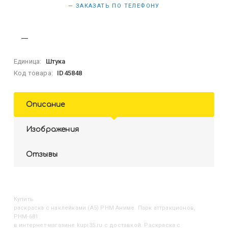
— ЗАКАЗАТЬ ПО ТЕЛЕФОНУ
Единица:
Штука
Код товара:
ID45848
Описание
Изображения
Отзывы
Купить
Раскраска с наклейками (А5) РНМ Аниме. Парк аттракционов,
РНМ-681
в интернет-магазине kupi35.ru с доставкой. Раскраска с