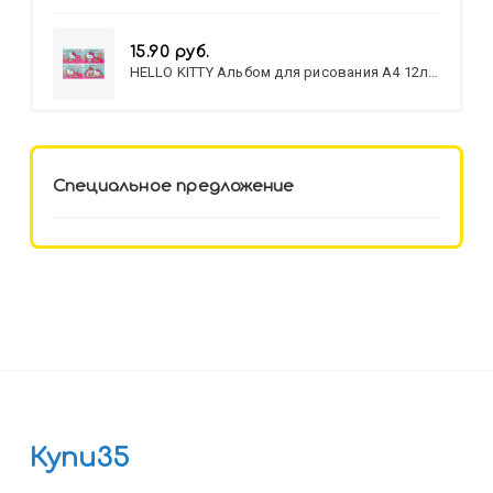
15.90 руб.
HELLO KITTY Альбом для рисования А4 12л.
HELLO KITTY-8 (12-3777) лён,
целл.картон,офсет, скрепка
Специальное предложение
Купи35